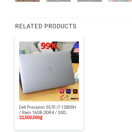
RELATED PRODUCTS
Dell Precision 5570 i7-12800H
/ Ram 16GB DDR4 / SSD
22,500,000
₫
512GB NVMe / Màn 15.6 IPS-
FHD+ / Card rời NVIDIA RTX
A1000 4 GB DDR6 / Bảo mật