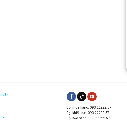
n
, máy mang lại sự ổn định lâu dài, đặc biệt phù hợp với
dài
e hơn so với dòng phổ thông như
Dell latitude cũ
, đảm
iệc chuyên môn.
u hình chi tiết
ông ty
ánh giá sản phẩm:
Gọi mua hàng: 093 22222 57
g
Gọi khiếu nại: 093 22222 57
 lại
Gọi bảo hành: 093 22222 57