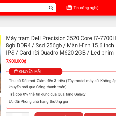
Tin công nghệ
Máy trạm Dell Precision 3520 Core I7-7700
8gb DDR4 / Ssd 256gb / Màn Hình 15.6 inch 
IPS / Card rời Quadro M620 2GB / Led phím
7,900,000
₫
KHUYẾN MÃI
Thu cũ Đổi mới: Giảm đến 3 triệu (Tùy model máy cũ, Không 
khuyến mãi qua Cổng thanh toán)
Trả góp 0% thẻ tín dụng qua Quà tặng Galaxy
Ưu đãi Phòng chờ hạng thương gia
Máy trạm Dell Precision 3520 Core I7-7700HQ / Ram 8gb DDR4 / S