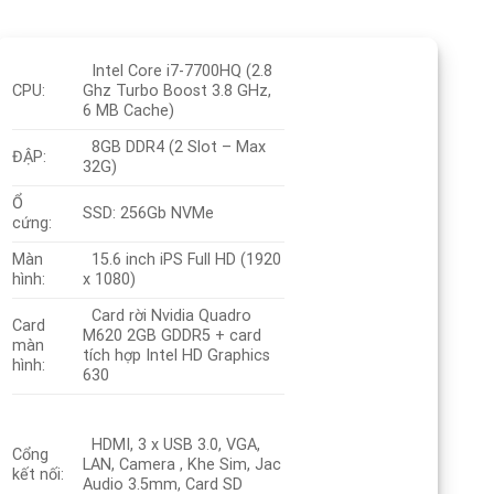
Intel Core i7-7700HQ (2.8
Ghz Turbo Boost 3.8 GHz,
CPU:
6 MB Cache)
8GB DDR4 (2 Slot – Max
ĐẬP:
32G)
Ổ
SSD: 256Gb NVMe
cứng:
Màn
15.6 inch iPS Full HD (1920
hình:
x 1080)
Card rời Nvidia Quadro
Card
M620 2GB GDDR5 + card
màn
tích hợp Intel HD Graphics
hình:
630
HDMI, 3 x USB 3.0, VGA,
Cổng
LAN, Camera , Khe Sim, Jac
kết nối:
Audio 3.5mm, Card SD