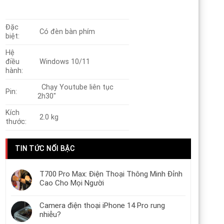
Đặc
Có đèn bàn phím
biệt:
Hệ
điều
Windows 10/11
hành:
Chạy Youtube liên tục
Pin:
2h30″
Kích
2.0 kg
thước:
TIN TỨC NỐI BẬC
T700 Pro Max: Điện Thoại Thông Minh Đỉnh
Cao Cho Mọi Người
Camera điện thoại iPhone 14 Pro rung
nhiễu?