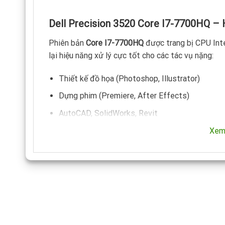
Dell Precision 3520 Core I7-7700HQ – 
Phiên bản
Core I7-7700HQ
được trang bị CPU Intel
lại hiệu năng xử lý cực tốt cho các tác vụ nặng:
Thiết kế đồ họa (Photoshop, Illustrator)
Dựng phim (Premiere, After Effects)
AutoCAD, SolidWorks, Revit
Lập trình đa luồng
Xem
So với các dòng phổ thông như
HP ProBook 430 
đồ họa và các phần mềm kỹ thuật chuyên sâu.
Dell precision 3520 i7 7th generation –