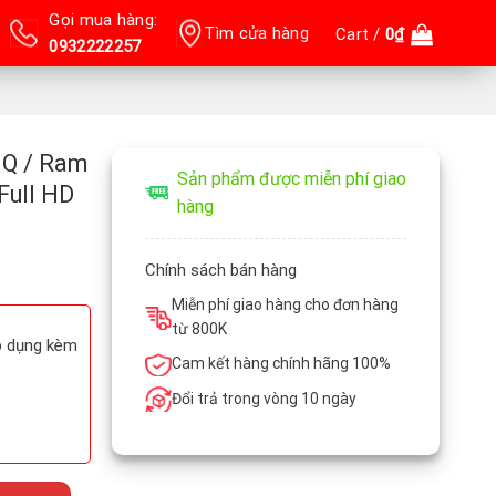
Gọi mua hàng:
Tìm cửa hàng
Cart /
0
₫
0932222257
HQ / Ram
Sản phẩm được miễn phí giao
Full HD
hàng
Chính sách bán hàng
Miễn phí giao hàng cho đơn hàng
từ 800K
áp dụng kèm
Cam kết hàng chính hãng 100%
Đổi trả trong vòng 10 ngày
sd 256gb / Màn Hình 15.6 inch Full HD IPS / Card rời Quadro M620 2