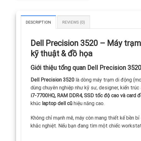
Face iD, Touch iD, Led phím /
LikeNew 99% Xách Tay USA
DESCRIPTION
REVIEWS (0)
Dell Precision 3520 – Máy trạm
kỹ thuật & đồ họa
Giới thiệu tổng quan Dell Precision 352
Dell Precision 3520
là dòng máy trạm di động (mob
dùng chuyên nghiệp như kỹ sư, designer, kiến trúc
i7-7700HQ, RAM DDR4, SSD tốc độ cao và card 
khúc
laptop dell cũ
hiệu năng cao.
Không chỉ mạnh mẽ, máy còn mang thiết kế bền bỉ 
khắc nghiệt. Nếu bạn đang tìm một chiếc workstati