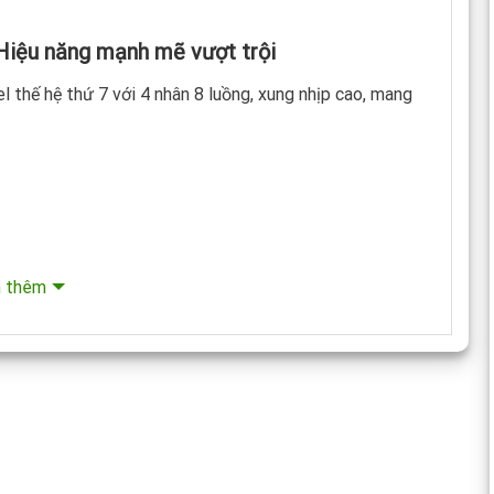
Hiệu năng mạnh mẽ vượt trội
 thế hệ thứ 7 với 4 nhân 8 luồng, xung nhịp cao, mang
 thêm
G8
, Precision 3520 vượt trội hơn hẳn về khả năng xử lý
 Tối ưu cho công việc chuyên nghiệp