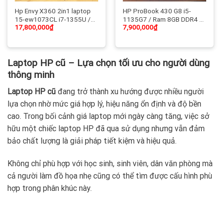
Hp Envy X360 2in1 laptop
HP ProBook 430 G8 i5-
15-ew1073CL i7-1355U /
1135G7 / Ram 8GB DDR4 /
17,800,000
₫
7,900,000
₫
Ram 16GB DDR5 / SSD 1TB
SSD 256GB / 13.3 inch IPS
NVMe | 15.6 inch IPS FHD
FHD / Card tích hợp Intel
cảm ứng xoay gập X360 /
Iris® Xe Graphics / Vỏ nhôm
Bảo mật Face iD, Led phím |
nhẹ 1,2Kg, Bảo mật vân tay
Laptop HP cũ – Lựa chọn tối ưu cho người dùng
Like New 99%, Xách Tay
USA
thông minh
Laptop HP cũ
đang trở thành xu hướng được nhiều người
lựa chọn nhờ mức giá hợp lý, hiệu năng ổn định và độ bền
cao. Trong bối cảnh giá laptop mới ngày càng tăng, việc sở
hữu một chiếc laptop HP đã qua sử dụng nhưng vẫn đảm
bảo chất lượng là giải pháp tiết kiệm và hiệu quả.
Không chỉ phù hợp với học sinh, sinh viên, dân văn phòng mà
cả người làm đồ họa nhẹ cũng có thể tìm được cấu hình phù
hợp trong phân khúc này.