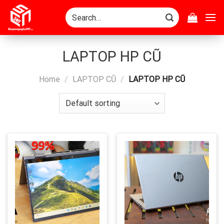
Skip
Search
to
for:
content
LAPTOP HP CŨ
Home
/
LAPTOP CŨ
/
LAPTOP HP CŨ