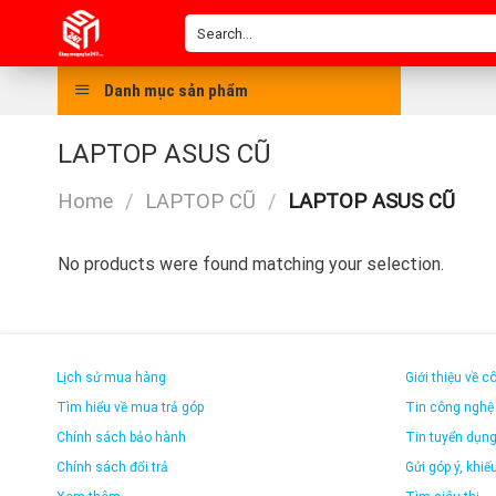
Skip
Search
to
for:
content
Danh mục sản phẩm
LAPTOP ASUS CŨ
Home
/
LAPTOP CŨ
/
LAPTOP ASUS CŨ
No products were found matching your selection.
Lịch sử mua hàng
Giới thiệu về c
Tìm hiểu về mua trả góp
Tin công nghệ
Chính sách bảo hành
Tin tuyển dụn
Chính sách đổi trả
Gửi góp ý, khiếu