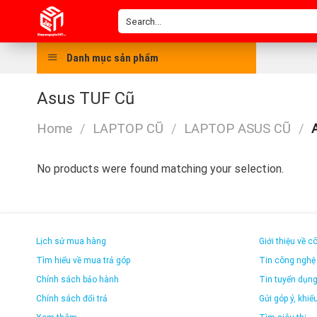
Skip
Search
to
for:
content
Danh mục sản phẩm
Asus TUF Cũ
Home
/
LAPTOP CŨ
/
LAPTOP ASUS CŨ
/
A
No products were found matching your selection.
Lịch sử mua hàng
Giới thiệu về c
Tìm hiểu về mua trả góp
Tin công nghệ
Chính sách bảo hành
Tin tuyển dụn
Chính sách đổi trả
Gửi góp ý, khiếu