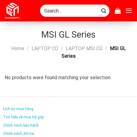
Skip
Search
to
for:
content
MSI GL Series
Home
/
LAPTOP CŨ
/
LAPTOP MSI CŨ
/
MSI GL
Series
No products were found matching your selection.
Lịch sử mua hàng
Tìm hiểu về mua trả góp
Chính sách bảo hành
Chính sách đổi trả