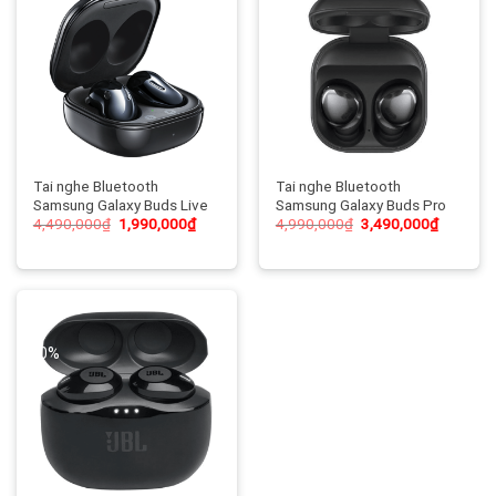
-56%
-30%
Tai nghe Bluetooth
Tai nghe Bluetooth
Samsung Galaxy Buds Live
Samsung Galaxy Buds Pro
4,490,000
₫
1,990,000
₫
4,990,000
₫
3,490,000
₫
-50%