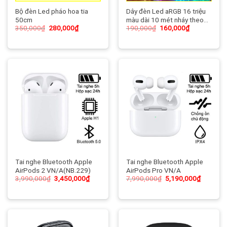
Bộ đèn Led pháo hoa tia
Dây đèn Led aRGB 16 triệu
50cm
màu dài 10 mét nháy theo
350,000
₫
280,000
₫
190,000
₫
160,000
₫
nhạc
-14%
-35%
Tai nghe Bluetooth Apple
Tai nghe Bluetooth Apple
AirPods 2 VN/A(NB.229)
AirPods Pro VN/A
3,990,000
₫
3,450,000
₫
7,990,000
₫
5,190,000
₫