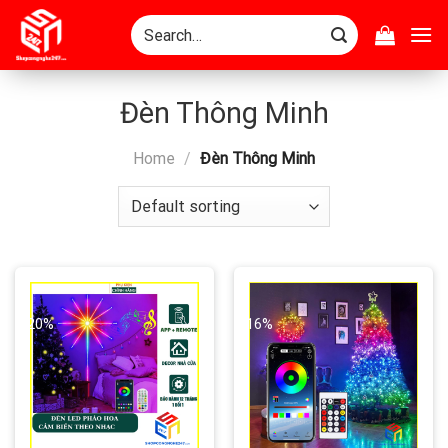
Skip
Search
to
for:
content
Đèn Thông Minh
Home
/
Đèn Thông Minh
-20%
-16%