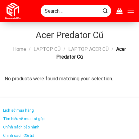
Skip
Search
to
for:
content
Acer Predator Cũ
Home
/
LAPTOP CŨ
/
LAPTOP ACER CŨ
/
Acer
Predator Cũ
No products were found matching your selection.
Lịch sử mua hàng
Tìm hiểu về mua trả góp
Chính sách bảo hành
Chính sách đổi trả