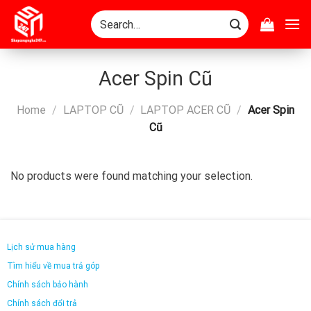
Skip
Search
to
for:
content
Acer Spin Cũ
Home
/
LAPTOP CŨ
/
LAPTOP ACER CŨ
/
Acer Spin
Cũ
No products were found matching your selection.
Lịch sử mua hàng
Tìm hiểu về mua trả góp
Chính sách bảo hành
Chính sách đổi trả