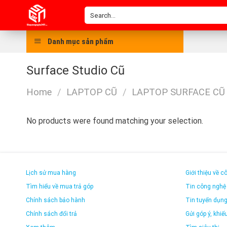
Skip
Search
to
for:
content
Danh mục sản phẩm
Surface Studio Cũ
Home
/
LAPTOP CŨ
/
LAPTOP SURFACE CŨ
No products were found matching your selection.
Lịch sử mua hàng
Giới thiệu về c
Tìm hiểu về mua trả góp
Tin công nghệ
Chính sách bảo hành
Tin tuyển dụn
Chính sách đổi trả
Gửi góp ý, khiếu