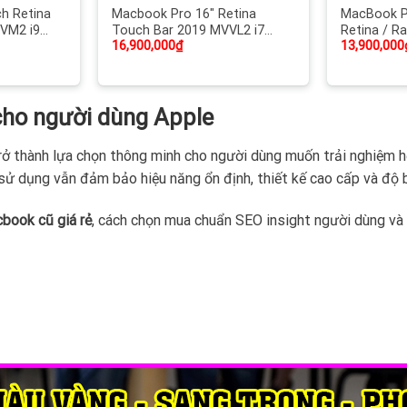
h Retina
Macbook Pro 16″ Retina
MacBook P
VM2 i9
Touch Bar 2019 MVVL2 i7
Retina / R
16,900,000
₫
13,900,000
 / SSD 1Tb
2.6Ghz / Ram 32GB DDR4 /
256GB / To
eon Pro
SSD 1Tb / Card rời AMD
Led phím /
 Touch iD,
Radeon Pro 5300M 4GB
99% / Pin 
y Mỹ mới
GDDR6 / Touch iD, Led phím /
cho người dùng Apple
Xách tay Mỹ mới 98%
ở thành lựa chọn thông minh cho người dùng muốn trải nghiệm hệ s
 dụng vẫn đảm bảo hiệu năng ổn định, thiết kế cao cấp và độ b
book cũ giá rẻ
, cách chọn mua chuẩn SEO insight người dùng và đ