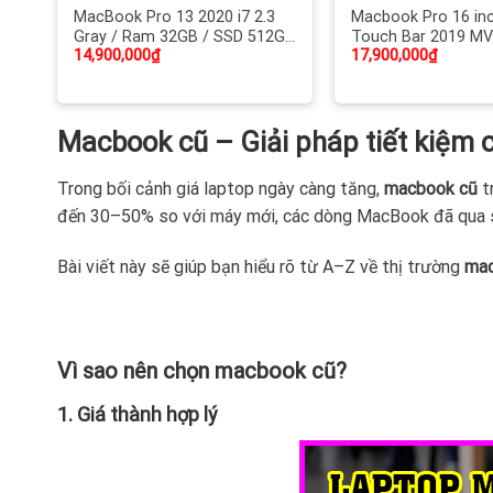
MacBook Pro 13 2020 i7 2.3
Macbook Pro 16 inc
Gray / Ram 32GB / SSD 512GB
Touch Bar 2019 MV
14,900,000
₫
17,900,000
₫
/ Card tích hợp Intel Iris Plus
2.3Ghz / Ram 32GB
Graphics / 13-inch Retina with
/ Card rời AMD Rad
True Tone (2650×1600) /
5500M 4GB GDDR6 /
Touch Bar, Touch iD, Led phím,
Led phím / Xách ta
Macbook cũ – Giải pháp tiết kiệm 
Pin 5h30 / Like new 99%
98%
Trong bối cảnh giá laptop ngày càng tăng,
macbook cũ
tr
đến 30–50% so với máy mới, các dòng MacBook đã qua sử
Bài viết này sẽ giúp bạn hiểu rõ từ A–Z về thị trường
mac
Vì sao nên chọn macbook cũ?
1. Giá thành hợp lý