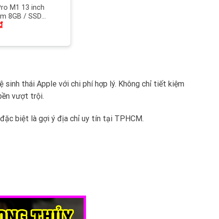
ro M1 13 inch
am 8GB / SSD
₫
uchBar, Touch iD,
 nhẹ 1,4Kg như mới
11h
inh thái Apple với chi phí hợp lý. Không chỉ tiết kiệm
ền vượt trội.
ặc biệt là gợi ý địa chỉ uy tín tại TPHCM.