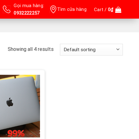
Gọi mua hàng:
Tìm cửa hàng
Cart /
0
₫
0932222257
Showing all 4 results