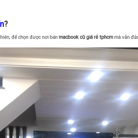
ín
?
nhiên, để chọn được nơi bán
macbook cũ giá rẻ tphcm
mà vẫn đảm