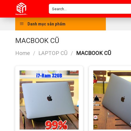
Skip
Search
to
for:
content
Danh mục sản phẩm
MACBOOK CŨ
Home
/
LAPTOP CŨ
/
MACBOOK CŨ