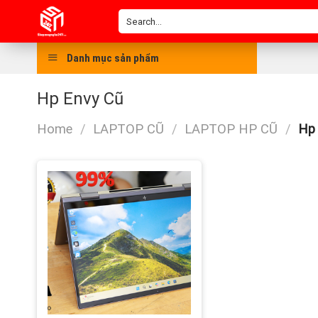
Skip
Search
to
for:
content
Danh mục sản phẩm
Hp Envy Cũ
Home
/
LAPTOP CŨ
/
LAPTOP HP CŨ
/
Hp 