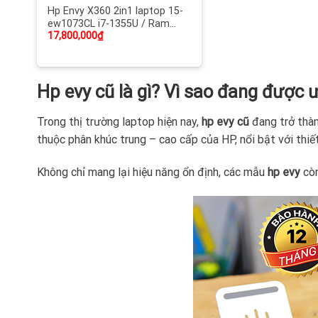
Hp Envy X360 2in1 laptop 15-
ew1073CL i7-1355U / Ram
17,800,000
₫
16GB DDR5 / SSD 1TB NVMe |
15.6 inch IPS FHD cảm ứng
xoay gập X360 / Bảo mật Face
iD, Led phím | Like New 99%,
Hp evy cũ là gì? Vì sao đang được
Xách Tay USA
Trong thị trường laptop hiện nay,
hp evy cũ
đang trở thàn
thuộc phân khúc trung – cao cấp của HP, nổi bật với thiế
Không chỉ mang lại hiệu năng ổn định, các mẫu
hp evy
cò