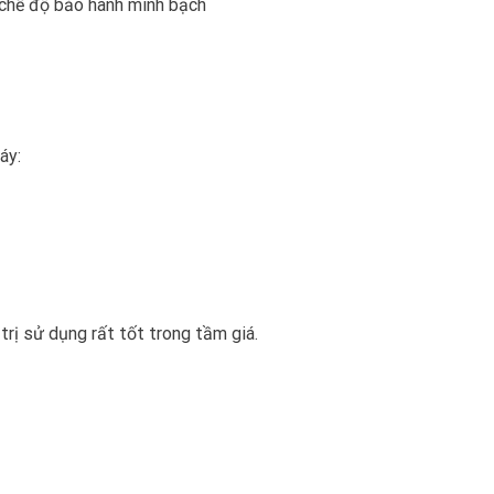
 chế độ bảo hành minh bạch
áy:
trị sử dụng rất tốt trong tầm giá.