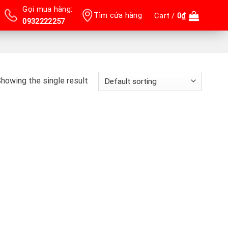
Gọi mua hàng:
Tìm cửa hàng
Cart /
0
₫
0932222257
howing the single result