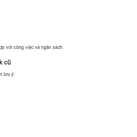
p với công việc và ngân sách.
k cũ
 lưu ý: