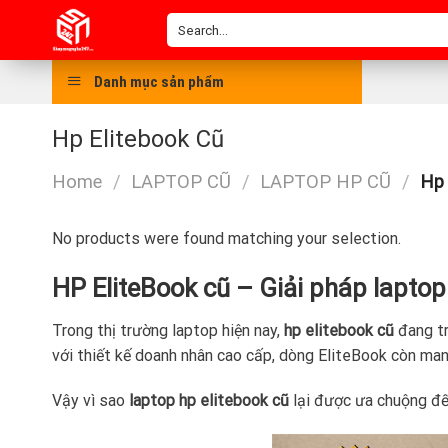
Skip
Search
to
for:
content
Danh mục sản phẩm
Hp Elitebook Cũ
Home
/
LAPTOP CŨ
/
LAPTOP HP CŨ
/
Hp 
No products were found matching your selection.
HP EliteBook cũ – Giải pháp laptop 
Trong thị trường laptop hiện nay,
hp elitebook cũ
đang tr
với thiết kế doanh nhân cao cấp, dòng EliteBook còn man
Vậy vì sao
laptop hp elitebook cũ
lại được ưa chuộng đến