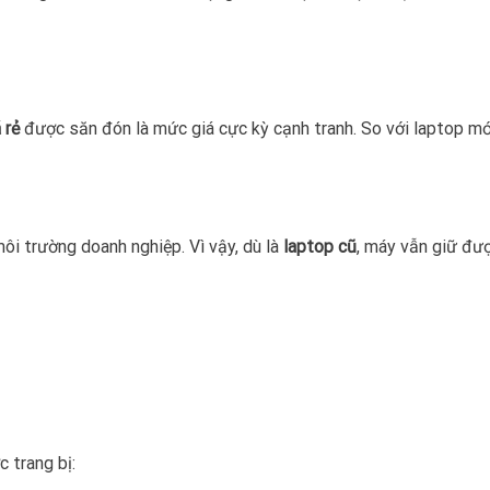
 rẻ
được săn đón là mức giá cực kỳ cạnh tranh. So với laptop mớ
ôi trường doanh nghiệp. Vì vậy, dù là
laptop cũ
, máy vẫn giữ đư
 trang bị: