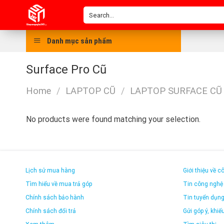
Skip
Search
to
for:
content
Danh mục sản phẩm
Surface Pro Cũ
Home
/
LAPTOP CŨ
/
LAPTOP SURFACE CŨ
No products were found matching your selection.
Lịch sử mua hàng
Giới thiệu về c
Tìm hiểu về mua trả góp
Tin công nghệ
Chính sách bảo hành
Tin tuyển dụn
Chính sách đổi trả
Gửi góp ý, khiếu