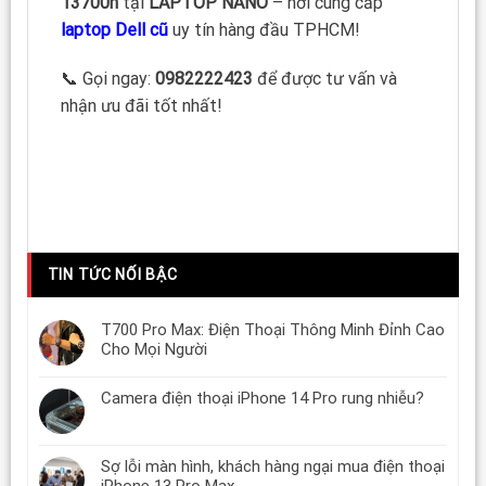
13700h
tại
LAPTOP NANO
– nơi cung cấp
laptop Dell cũ
uy tín hàng đầu TPHCM!
📞 Gọi ngay:
0982222423
để được tư vấn và
nhận ưu đãi tốt nhất!
TIN TỨC NỐI BẬC
T700 Pro Max: Điện Thoại Thông Minh Đỉnh Cao
Cho Mọi Người
Camera điện thoại iPhone 14 Pro rung nhiễu?
Sợ lỗi màn hình, khách hàng ngại mua điện thoại
iPhone 13 Pro Max