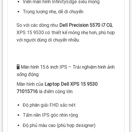
Viền màn hình InfinityEdge siêu mỏng
Trọng lượng nhẹ, dễ di chuyển
So với các dòng như
Dell Precision 5570 i7 Cũ
,
XPS 15 9530 có thiết kế mỏng nhẹ hơn, phù hợp
với người dùng di chuyển nhiều.
🖥️ Màn hình 15.6 inch IPS – Trải nghiệm hình ảnh
sống động
Màn hình của
Laptop Dell XPS 15 9530
71015716
là điểm cộng lớn:
Độ phân giải FHD sắc nét
Tấm nền IPS góc nhìn rộng
Độ phủ màu cao (phù hợp designer)