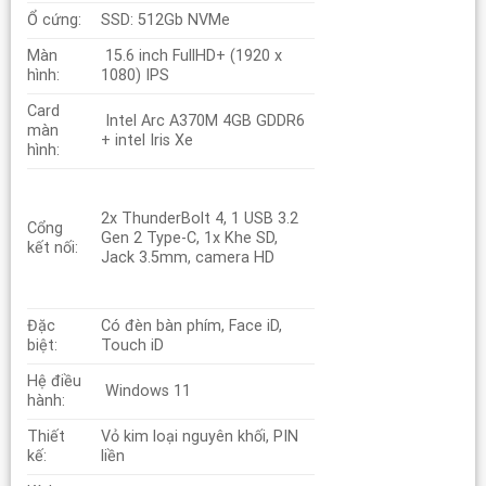
Ổ cứng:
SSD: 512Gb NVMe
Màn
15.6 inch FullHD+ (1920 x
hình:
1080) IPS
Card
Intel Arc A370M 4GB GDDR6
màn
+ intel Iris Xe
hình:
2x ThunderBolt 4, 1 USB 3.2
Cổng
Gen 2 Type-C, 1x Khe SD,
kết nối:
Jack 3.5mm, camera HD
Đặc
Có đèn bàn phím, Face iD,
biệt:
Touch iD
Hệ điều
Windows 11
hành:
Thiết
Vỏ kim loại nguyên khối, PIN
kế:
liền