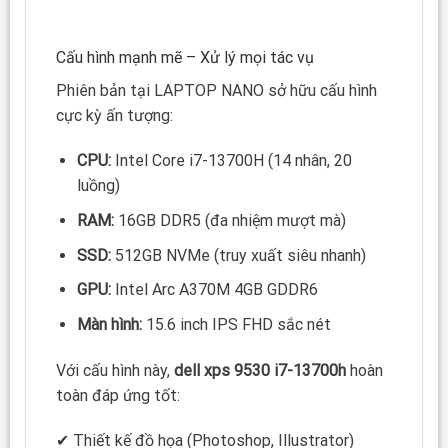
Cấu hình mạnh mẽ – Xử lý mọi tác vụ
Phiên bản tại LAPTOP NANO sở hữu cấu hình
cực kỳ ấn tượng:
CPU:
Intel Core i7-13700H (14 nhân, 20
luồng)
RAM:
16GB DDR5 (đa nhiệm mượt mà)
SSD:
512GB NVMe (truy xuất siêu nhanh)
GPU:
Intel Arc A370M 4GB GDDR6
Màn hình:
15.6 inch IPS FHD sắc nét
Với cấu hình này,
dell xps 9530 i7-13700h
hoàn
toàn đáp ứng tốt:
✔ Thiết kế đồ họa (Photoshop, Illustrator)