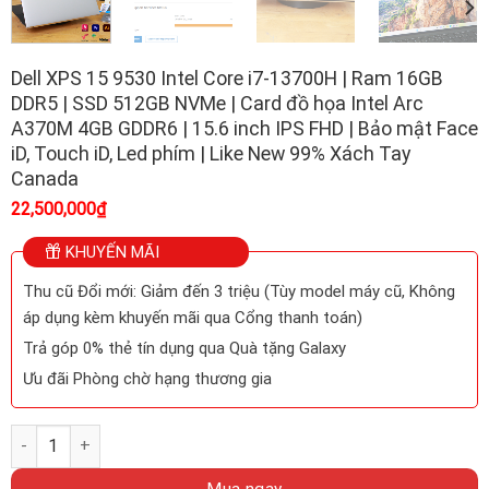
Dell XPS 15 9530 Intel Core i7-13700H | Ram 16GB
DDR5 | SSD 512GB NVMe | Card đồ họa Intel Arc
A370M 4GB GDDR6 | 15.6 inch IPS FHD | Bảo mật Face
iD, Touch iD, Led phím | Like New 99% Xách Tay
Canada
22,500,000
₫
KHUYẾN MÃI
Thu cũ Đổi mới: Giảm đến 3 triệu (Tùy model máy cũ, Không
áp dụng kèm khuyến mãi qua Cổng thanh toán)
Trả góp 0% thẻ tín dụng qua Quà tặng Galaxy
Ưu đãi Phòng chờ hạng thương gia
Dell XPS 15 9530 Intel Core i7-13700H | Ram 16GB DDR5 | SSD 512G
Mua ngay