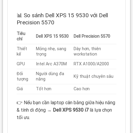
📊 So sánh Dell XPS 15 9530 với Dell
Precision 5570
Tiêu
Dell XPS 15 9530
Dell Precision 5570
chí
Thiết
Mỏng nhẹ, sang
Dày hơn, thiên
kế
trọng
workstation
GPU
Intel Arc A370M
RTX A1000/A2000
Đối
Người dùng đa
Kỹ thuật chuyên sâu
tượng
năng
Giá
Tốt hơn
Cao hơn
👉 Nếu bạn cần laptop cân bằng giữa hiệu năng
& tính di động →
Dell XPS 9530 i7
là lựa chọn
tối ưu.