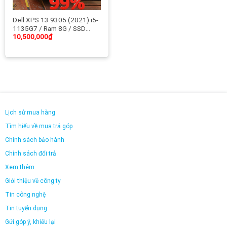
Dell XPS 13 9305 (2021) i5-
1135G7 / Ram 8G / SSD
10,500,000
₫
256GB NVMe / 13.3 inch
FHD / Nhẹ 1.1kg / bảo mật
vân tay, Led phím, Likenew
99%
Lịch sử mua hàng
Tìm hiểu về mua trả góp
Chính sách bảo hành
Chính sách đổi trả
Xem thêm
Giới thiệu về công ty
Tin công nghệ
Tin tuyển dụng
Gửi góp ý, khiếu lại