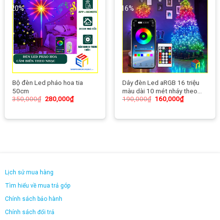
-20%
-16%
Bộ đèn Led pháo hoa tia
Dây đèn Led aRGB 16 triệu
50cm
màu dài 10 mét nháy theo
350,000
₫
280,000
₫
190,000
₫
160,000
₫
nhạc
Lịch sử mua hàng
Tìm hiểu về mua trả góp
Chính sách bảo hành
Chính sách đổi trả