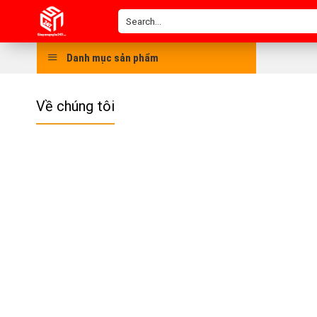
Skip
Search
to
for:
content
Danh mục sản phẩm
Về chúng tôi