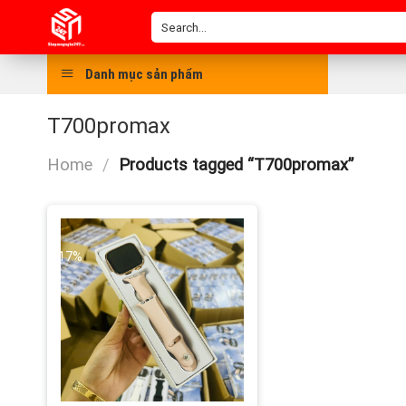
Skip
Search
to
for:
content
Danh mục sản phẩm
T700promax
Home
/
Products tagged “T700promax”
-17%