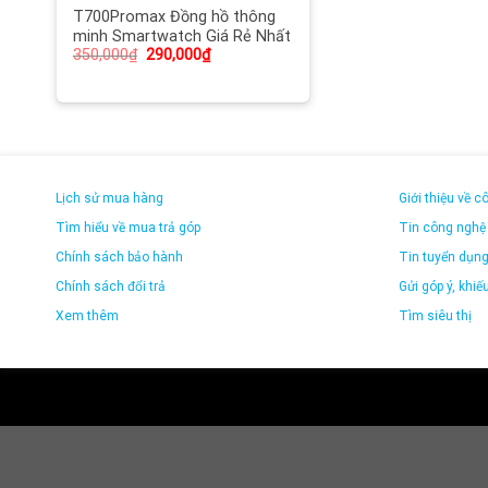
T700Promax Đồng hồ thông
minh Smartwatch Giá Rẻ Nhất
350,000
₫
290,000
₫
Lịch sử mua hàng
Giới thiệu về c
Tìm hiểu về mua trả góp
Tin công nghệ
Chính sách bảo hành
Tin tuyển dụn
Chính sách đổi trả
Gửi góp ý, khiếu
Xem thêm
Tìm siêu thị