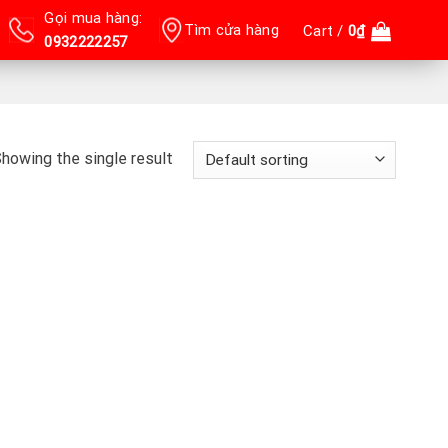
Gọi mua hàng:
Tìm cửa hàng
Cart /
0
₫
0932222257
howing the single result